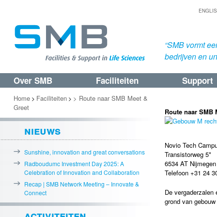
ENGLI
“SMB vormt een
bedrijven en uni
Over SMB
Faciliteiten
Support
Spring
Spring
naar
naar
Home
Faciliteiten
> Route naar SMB Meet &
>
>
Greet
de
de
Route naar SMB 
primaire
secundaire
nieuws
inhoud
inhoud
Novio Tech Camp
Sunshine, innovation and great conversations
Transistorweg 5*
6534 AT Nijmegen
Radboudumc Investment Day 2025: A
Celebration of Innovation and Collaboration
Telefoon +31 24 3
Recap | SMB Network Meeting – Innovate &
De vergaderzalen 
Connect
grond van gebouw
activiteiten