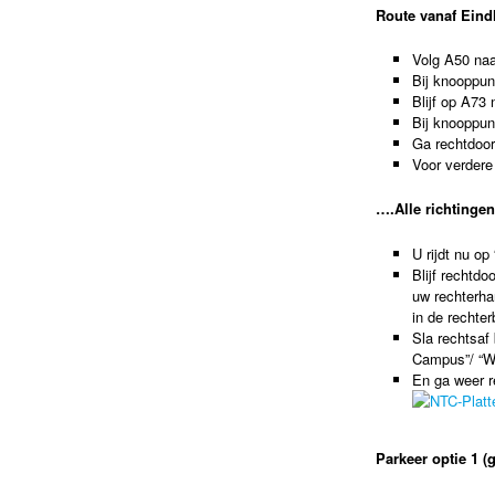
Route vanaf Ein
Volg A50 na
Bij knooppun
Blijf op A73
Bij knooppun
Ga rechtdoor 
Voor verdere 
….Alle richtingen
U rijdt nu o
Blijf rechtdo
uw rechterhan
in de rechterb
Sla rechtsaf 
Campus”/ “Wi
En ga weer re
Parkeer optie 1 (g