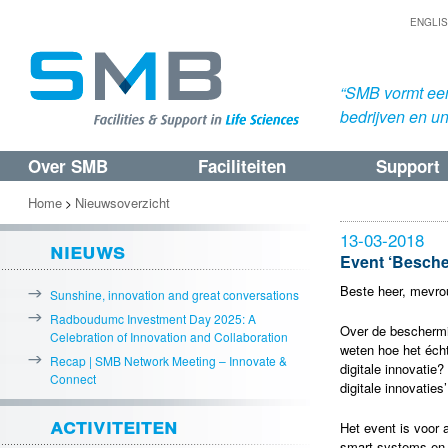
ENGLI
“SMB vormt een
bedrijven en uni
Over SMB
Faciliteiten
Support
Spring
Spring
naar
naar
Home
Nieuwsoverzicht
>
de
de
13-03-2018
nieuws
primaire
secundaire
Event ‘Bescher
inhoud
inhoud
Beste heer, mevro
Sunshine, innovation and great conversations
Radboudumc Investment Day 2025: A
Over de beschermin
Celebration of Innovation and Collaboration
weten hoe het écht
Recap | SMB Network Meeting – Innovate &
digitale innovatie
Connect
digitale innovaties
activiteiten
Het event is voor 
smart systems en i