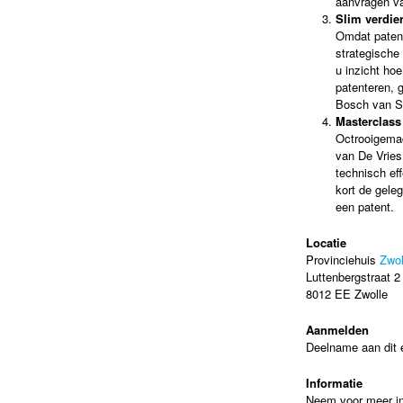
aanvragen va
Slim verdien
Omdat patent
strategische 
u inzicht ho
patenteren, 
Bosch van Su
Masterclass
Octrooigemac
van De Vries
technisch eff
kort de gele
een patent.
Locatie
Provinciehuis
Zwol
Luttenbergstraat 2
8012 EE Zwolle
Aanmelden
Deelname aan dit e
Informatie
Neem voor meer in