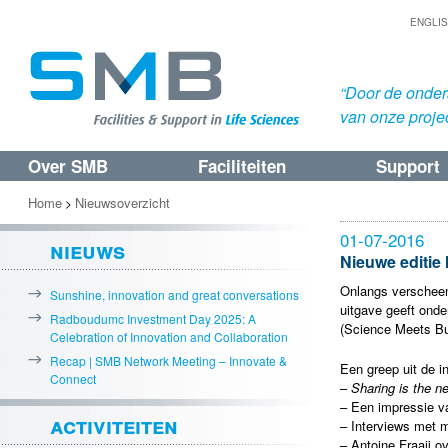
ENGLI
“Door de onders
van onze proje
Over SMB
Faciliteiten
Support
Spring
Spring
naar
naar
Home
Nieuwsoverzicht
>
de
de
01-07-2016
nieuws
primaire
secundaire
Nieuwe editie
inhoud
inhoud
Onlangs verschee
Sunshine, innovation and great conversations
uitgave geeft ond
Radboudumc Investment Day 2025: A
(Science Meets Bu
Celebration of Innovation and Collaboration
Recap | SMB Network Meeting – Innovate &
Een greep uit de i
Connect
–
Sharing is the n
– Een impressie v
activiteiten
– Interviews met 
– Antoine Fraaij o