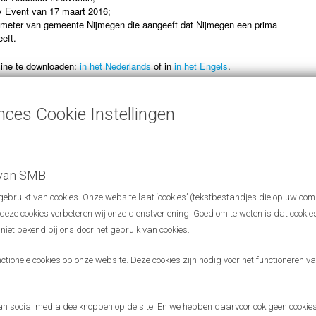
ey Event van 17 maart 2016;
ometer van gemeente Nijmegen die aangeeft dat Nijmegen een prima
eeft.
ine te downloaden:
in het Nederlands
of in
in het Engels
.
* Mercator NovioTech Magazine – Science Meets
Business Nijmegen – is een uitgave van CCM&C in
nces Cookie Instellingen
samenwerking met Mercator Incubator Nijmegen,
BV Campus Radboud Universiteit Nijmegen, Novio
Tech Campus, SMB Life Sciences en
Radboudumc. De uitgave verschijnt twee maal per
 van SMB
jaar in een oplage van 4.500 exemplaren en wordt
o.a. verspreid naar een gericht bestand van
bruikt van cookies. Onze website laat ‘cookies’ (tekstbestandjes die op uw com
innovatieve bedijven in de regio Nijmegen en
r deze cookies verbeteren wij onze dienstverlening. Goed om te weten is dat cooki
Arnhem en grootste (inter)naionale bedrijven in
Nederland op het gebied van onder meer life
 niet bekend bij ons door het gebruik van cookies.
sciences, food technology, farma, ICT en de
medische sector.
ionele cookies op onze website. Deze cookies zijn nodig voor het functioneren van
 social media deelknoppen op de site. En we hebben daarvoor ook geen cookies