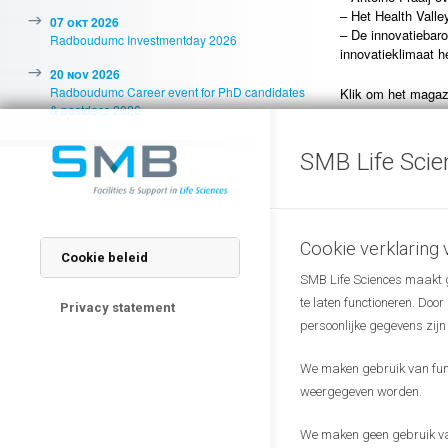
– Het Health Vall
07 okt 2026
– De innovatiebar
Radboudumc Investmentday 2026
innovatieklimaat h
20 nov 2026
Radboudumc Career event for PhD candidates
Klik om het magaz
& postdocs 2026
SMB Life Scie
Cookie verklaring
Cookie beleid
SMB Life Sciences maakt ge
te laten functioneren. Doo
Privacy statement
persoonlijke gegevens zijn
We maken gebruik van funct
weergegeven worden.
We maken geen gebruik van