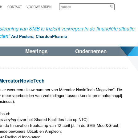
Zoeken
SH
CONTACT
VOORWAARDEN
teuning van SMB is inzicht verkregen in de financiële situatie
cten”
Ard Peeters, ChardonPharma
Meetings
Ondernemen
 MercatorNovioTech
n er weer een nieuw nummer van Mercator NovioTech Magazine*. De
er meer voorbeelden van verbindingen tussen kennis en maatschappij
siness).
nhoud:
ew buying
(over het Shared Facilities Lab op NTC);
an de Innovation Bootcamp van 12 april j.l. in de SMB Meet&Greet;
mede bewoners IJ5Lab en Ampleon;
ver Radboud Innovation;