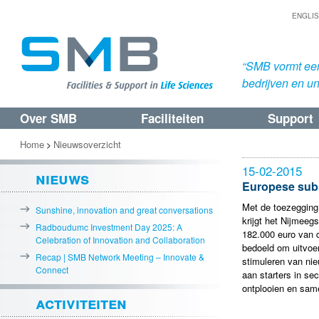
ENGLI
“SMB vormt een
bedrijven en uni
Over SMB
Faciliteiten
Support
Spring
Spring
naar
naar
Home
Nieuwsoverzicht
>
de
de
15-02-2015
nieuws
primaire
secundaire
Europese sub
inhoud
inhoud
Met de toezegging
Sunshine, innovation and great conversations
krijgt het Nijmee
Radboudumc Investment Day 2025: A
182.000 euro van d
Celebration of Innovation and Collaboration
bedoeld om uitvoe
Recap | SMB Network Meeting – Innovate &
stimuleren van ni
Connect
aan starters in sec
ontplooien en sam
activiteiten